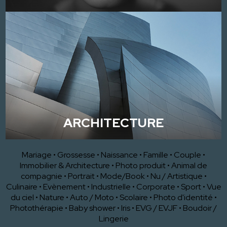
ARCHITECTURE
Mariage
•
Grossesse
•
Naissance
•
Famille
•
Couple
•
Immobilier & Architecture
•
Photo produit
•
Animal de
compagnie
•
Portrait
•
Mode/Book
•
Nu / Artistique
•
Culinaire
•
Evènement
•
Industrielle
•
Corporate
•
Sport
•
Vue
du ciel
•
Nature
•
Auto / Moto
•
Scolaire
•
Photo d'identité
•
Photothérapie
•
Baby shower
•
Iris
•
EVG / EVJF
•
Boudoir /
Lingerie