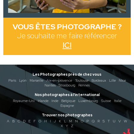
VOUS ÊTES PHOTOGRAPHE ?
Je souhaite me faire référencer
ICI
Les Photographes près de chez vous
Paris
Lyon
Marseille
Aix-en-provence
Toulouse
Bordeaux
Lille
Nice
Nantes
Strasbourg
Rennes
Nos photographes à l'international
Royaume-Uni
Irlande
Inde
Belgique
Luxembourg
Suisse
Italie
Espagne
Trouver nos photographes
A
B
C
D
E
F
G
H
I
J
K
L
M
N
O
P
Q
R
S
T
U
V
W
X
Y
Z